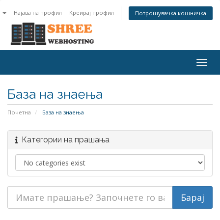
n
Најава на профил
Креирај профил
Потрошувачка кошничка
Togg
navig
База на знаења
Почетна
База на знаења
Категории на прашања